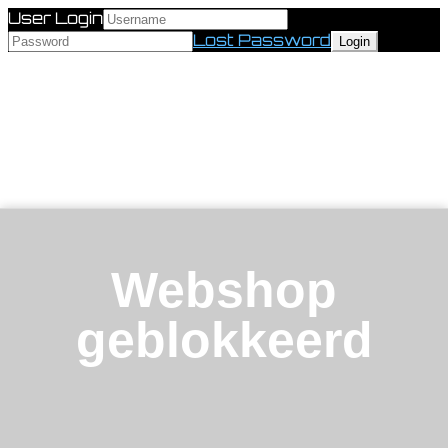
User Login
Lost Password
Webshop
geblokkeerd