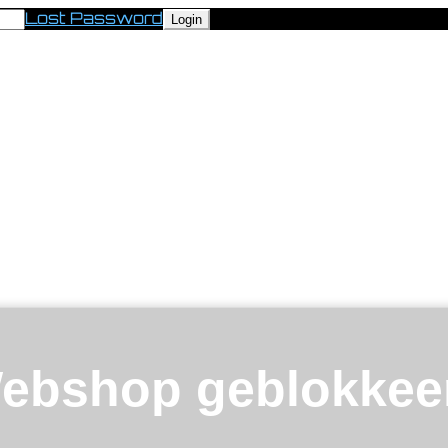
Lost Password
ebshop geblokkee