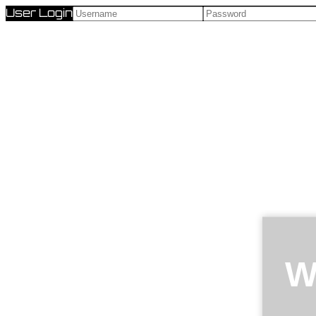
User Login
W