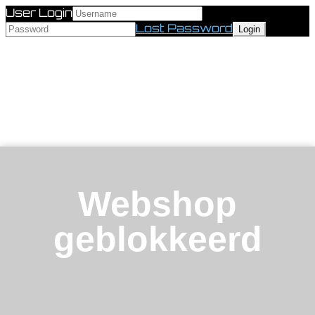
User Login
Lost Password
Webshop
geblokkeerd