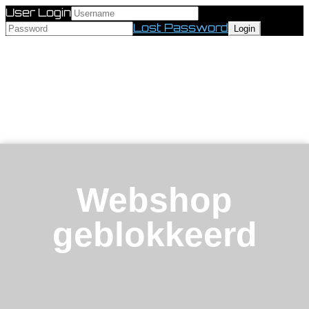
User Login
Lost Password
Webshop
geblokkeerd