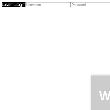
User Login
W