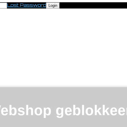
Lost Password
ebshop geblokkee