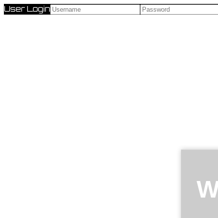
User Login
W