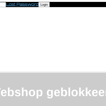
Lost Password
ebshop geblokkee