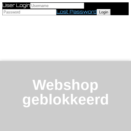
User Login
Lost Password
Webshop
geblokkeerd